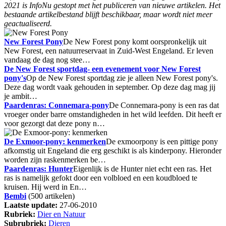
2021 is InfoNu gestopt met het publiceren van nieuwe artikelen. Het
bestaande artikelbestand blijft beschikbaar, maar wordt niet meer
geactualiseerd.
New Forest Pony
De New Forest pony komt oorspronkelijk uit
New Forest, een natuurreservaat in Zuid-West Engeland. Er leven
vandaag de dag nog stee…
De New Forest sportdag- een evenement voor New Forest
pony's
Op de New Forest sportdag zie je alleen New Forest pony's.
Deze dag wordt vaak gehouden in september. Op deze dag mag jij
je ambit…
Paardenras: Connemara-pony
De Connemara-pony is een ras dat
vroeger onder barre omstandigheden in het wild leefden. Dit heeft er
voor gezorgt dat deze pony n…
De Exmoor-pony: kenmerken
De exmoorpony is een pittige pony
afkomstig uit Engeland die erg geschikt is als kinderpony. Hieronder
worden zijn raskenmerken be…
Paardenras: Hunter
Eigenlijk is de Hunter niet echt een ras. Het
ras is namelijk gefokt door een volbloed en een koudbloed te
kruisen. Hij werd in En…
Bembi
(500 artikelen)
Laatste update:
27-06-2010
Rubriek:
Dier en Natuur
Subrubriek:
Dieren