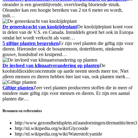
oleander is een groenblijvende, overvloedig bloeiende struik.
Oleander kan een hoogte bereiken van 2 tot 6 meter en wordt,
indi…
De geneeskracht van knolzijdeplant
De knolzijdeplant komt voor
in delen van de V.S. en Canada. Inmiddels groeit het ook in Europa
omdat het wordt verkocht als vaste…
5 giftige planten besproken
Er zijn veel planten die giftig zijn voor
dieren. Hieronder ook de bosanemoon, dotterbloem, stinkende
gouwe, hondsdraf en kruipend…
De invloed van klimaatverandering op planten
De
koolstofdioxideconcentratie op aarde neemt steeds meer toe. Niet
alleen mensen en dieren hebben hier last van, ook planten merk…
Giftige planten
Zeer veel planten produceren stoffen die in meer of
mindere mate giftig zijn voor mensen en dieren. Er zijn een aantal
planten die…
Bronnen en referenties
http://www.gezondheidsplein.nl/aandoeningen/dermatitis/item
http://nl.wikipedia.org/wiki/Glycoside
http://nl.wikipedia.org/wiki/Waterstofcyanide